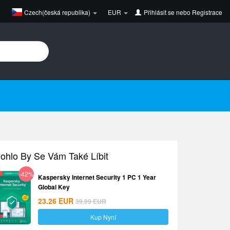
Czech(česká republika)
EUR
Přihlásit se
nebo
Registrace
ohlo By Se Vám Také Líbit
-42%
Kaspersky Internet Security 1 PC 1 Year
Global Key
23.26
EUR
39.99
EUR
Kup Nyní