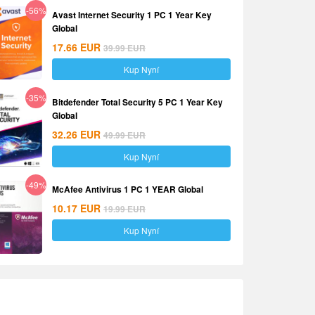
-56%
Avast Internet Security 1 PC 1 Year Key
Global
17.66
EUR
39.99
EUR
Kup Nyní
-35%
Bitdefender Total Security 5 PC 1 Year Key
Global
32.26
EUR
49.99
EUR
Kup Nyní
-49%
McAfee Antivirus 1 PC 1 YEAR Global
10.17
EUR
19.99
EUR
Kup Nyní