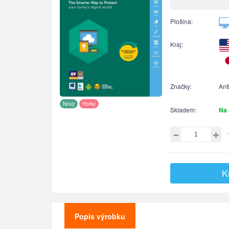
Plošina:
Kraj:
Značky:
Ant
Nový
Horký
Skladem:
Na 
K
Popis výrobku