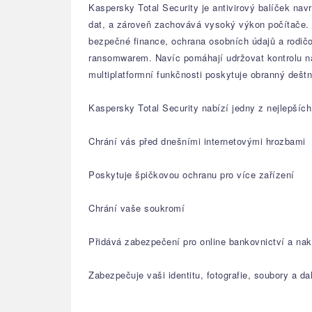
Kaspersky Total Security je antivirový balíček na
dat, a zároveň zachovává vysoký výkon počítače. U
bezpečné finance, ochrana osobních údajů a rodič
ransomwarem. Navíc pomáhají udržovat kontrolu nad 
multiplatformní funkčnosti poskytuje obranný dešt
Kaspersky Total Security nabízí jedny z nejlepšíc
Chrání vás před dnešními internetovými hrozbami
Poskytuje špičkovou ochranu pro více zařízení
Chrání vaše soukromí
Přidává zabezpečení pro online bankovnictví a na
Zabezpečuje vaši identitu, fotografie, soubory a da