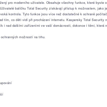
vržený pro moderního uživatele. Obsahuje všechny funkce, které byste
živatelé balíčku Total Security získávají přístup k možnostem, jako j
ovská kontrola. Tyto funkce jsou více než dostatečné k ochraně počít
tím, co děti vidí při procházení internetu. Kaspersky Total Security n
ník i nad dalšími zařízeními ve vaší domácnosti, dokonce i těmi, která
h ochranných možností na trhu.
kupování
lší