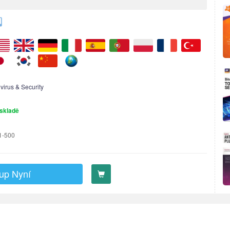
ivirus & Security
skladě
1-500
up Nyní