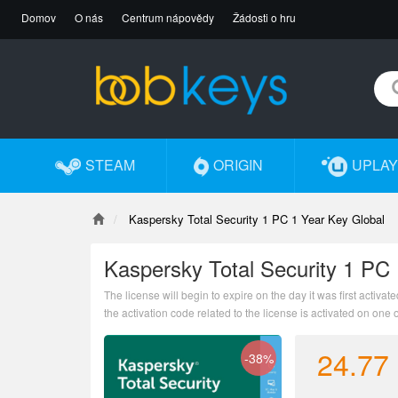
Domov
O nás
Centrum nápovědy
Žádosti o hru
STEAM
ORIGIN
UPLAY
Kaspersky Total Security 1 PC 1 Year Key Global
Kaspersky Total Security 1 PC
The license will begin to expire on the day it was first activate
the activation code related to the license is activated on one 
24.77
-38%