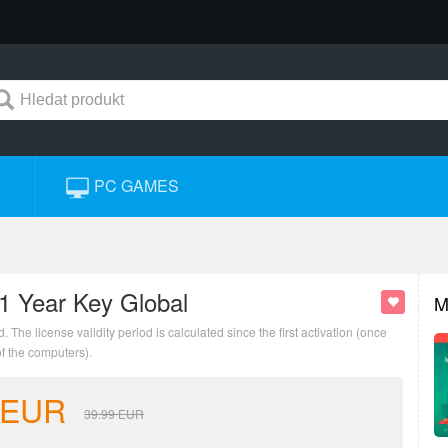
PC GAMES
 1 Year Key Global
M
d. The license validity period is calculated since the first activation (once
of the computers).
EUR
39.99
EUR