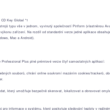
1
k CD Key Global *1
strojů typu vše v jednom, vyvinutý společností Piriform (vlastněnou A
 výkonu zařízení. Na rozdíl od standardní verze jedné aplikace obsahuj
ndows, Mac a Android).
 Professional Plus plné prémiové verze čtyř samostatných aplikací:
řebných souborů, chrání online soukromí mazáním cookies/trackerů, ob
er.
u dat, který umožňuje bezpečně skenovat, lokalizovat a obnovovat omy
j pro informace o systému, který poskytuje sledování teploty v reálném