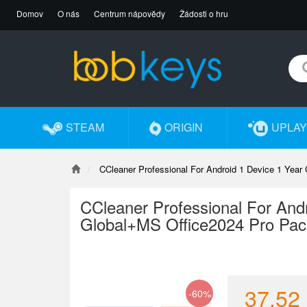
Domov
O nás
Centrum nápovědy
Žádosti o hru
STEAM
ORIGIN
UPLAY
CCleaner Professional For Android 1 Device 1 Yea
CCleaner Professional For And
Global+MS Office2024 Pro Pac
37.52
-60%