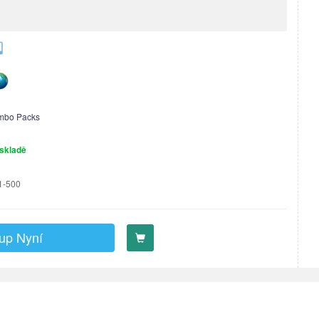
mbo Packs
skladě
1-500
up Nyní