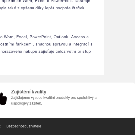
v aplikacích Word, Excel a PowerPoint. Nástroje
 byla také zlepšena díky lepší podpoře čteček
jako Word, Excel, PowerPoint, Outlook, Access a
nostními funkcemi, snadnou správou a integrací s
norázového nákupu zajišťuje celoživotní přístup
Zajištění kvality
Zajišťujeme vysoce kvalitní produkty pro spolehlivý a
uspokojivý zážitek.
z
Bezpečnost uživatele