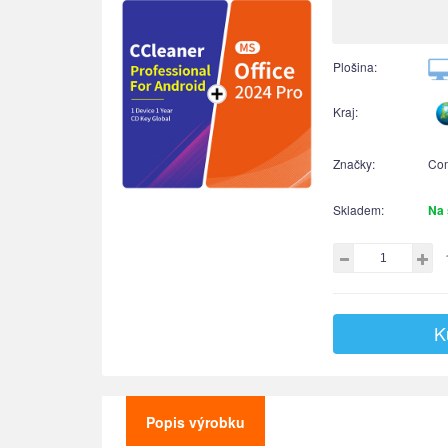
Plošina:
Kraj:
Značky:
Co
Skladem:
Na 
K
Popis výrobku