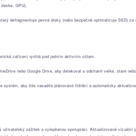
 deska, GPU).
, který defragmentuje pevné disky (nebo bezpečně optimalizuje SSD) za
onická zařízení rychlá pod jedním aktivním účtem.
OneDrive nebo Google Drive, aby detekoval a odstranil velké, staré nebo
e systém, aby tiše nasadila plánované čištění a automaticky aktualizov
uživatelský zážitek a vylepšenou spolupráci. Aktualizovaná vizuální p