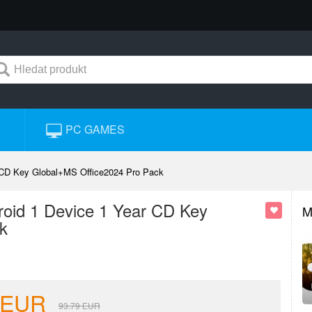
PC GAMES
r CD Key Global+MS Office2024 Pro Pack
roid 1 Device 1 Year CD Key
M
k
EUR
93.79
EUR