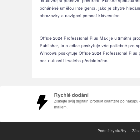
intuitivnější pracovní prostředí. Funkce spoluauto
poháněné umělou inteligencí, jako je chytré hledání
obrazovky a navigaci pomocí klávesnice.
Office 2024 Professional Plus Mak je ultimátní pro
Publisher, tato edice poskytuje vše potřebné pro 
Windows poskytuje Office 2024 Professional Plus p
bez nutnosti trvalého předplatného.
Rychlé dodání
Získejte svůj digitální produkt okamžitě po nákupu 
mailem.
Podmínky služby
Zása