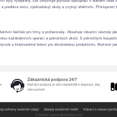
rství byly vylepšeny, což umožňuje plynulou spolupráci v reálném čase 
 a predikce textu, zjednodušují úkoly a zvyšují efektivitu. Přístupnost
duktivní balíček pro firmy a profesionály. Obsahuje robustní nástroje 
správu každodenních operací a pokročilých úkolů. S pokročilými bezpeč
lynulé a škálovatelné řešení pro dlouhodobou produktivitu. Možnost jed
Zákaznická podpora 24/7
e-
Náš tým podpory je vám nepřetržitě k dispozici, aby
vám pomohl.
dy ochrany osobních údajů
Zásady sociálních médií
Vrácení a vrácení peně
E-mailem: service@bobkeys.com