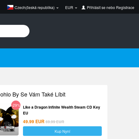
Czech(česká republika)
EUR
Přihlásit se
nebo
Registrace
ohlo By Se Vám Také Líbit
-29%
Like a Dragon Infinite Wealth Steam CD Key
EU
49.99
EUR
69.99
EUR
Kup Nyní